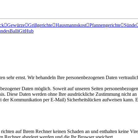
ck

Gewürze

Grillgerichte

Hausmannskost

Pfannengerichte

Sünde
ndesBalli
GitHub
ten sehr ernst. Wir behandeln Ihre personenbezogenen Daten vertraulic
nbezogener Daten möglich. Soweit auf unseren Seiten personenbezogen
 Basis. Diese Daten werden ohne Ihre ausdrückliche Zustimmung nicht an
ei der Kommunikation per E-Mail) Sicherheitslücken aufweisen kann. Ei
 richten auf Ihrem Rechner keinen Schaden an und enthalten keine Vire
rem Rechner abgelegt werden und die Ihr Browser speichert.