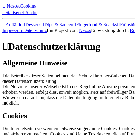

Nezos.Cooking

Startseite

Suche

Aufläufe

Desserts

Dips & Saucen

Fingerfood & Snacks

Frühstü
Impressum
Datenschutz
Ein Projekt von:
Nezos
Entwicklung durch:
Ru

Datenschutzerklärung
Allgemeine Hinweise
Die Betreiber dieser Seiten nehmen den Schutz Ihrer persönlichen Da
dieser Datenschutzerklärung.
Die Nutzung unserer Webseite ist in der Regel ohne Angabe persone
erhoben werden, erfolgt dies, soweit möglich, stets auf freiwilliger
Wir weisen darauf hin, dass die Datenübertragung im Internet (z.B. b
möglich.
Cookies
Die Internetseiten verwenden teilweise so genannte Cookies. Cookies
und sicherer zu machen. Cookies sind kleine Textdateien, die auf Ih