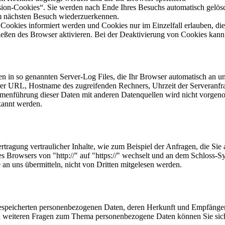
ion-Cookies“. Sie werden nach Ende Ihres Besuchs automatisch gelösch
im nächsten Besuch wiederzuerkennen.
n Cookies informiert werden und Cookies nur im Einzelfall erlauben, d
ßen des Browser aktivieren. Bei der Deaktivierung von Cookies kann di
n in so genannten Server-Log Files, die Ihr Browser automatisch an uns
er URL, Hostname des zugreifenden Rechners, Uhrzeit der Serveranfr
enführung dieser Daten mit anderen Datenquellen wird nicht vorgenom
kannt werden.
tragung vertraulicher Inhalte, wie zum Beispiel der Anfragen, die Sie 
es Browsers von "http://" auf "https://" wechselt und an dem Schloss-S
 an uns übermitteln, nicht von Dritten mitgelesen werden.
e gespeicherten personenbezogenen Daten, deren Herkunft und Empfäng
u weiteren Fragen zum Thema personenbezogene Daten können Sie sich