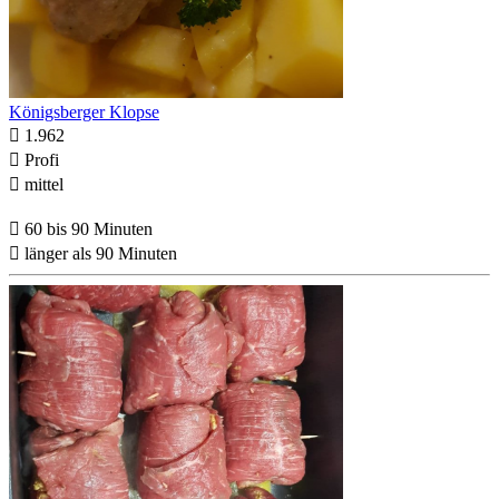
Königsberger Klopse

1.962

Profi

mittel

60 bis 90 Minuten

länger als 90 Minuten