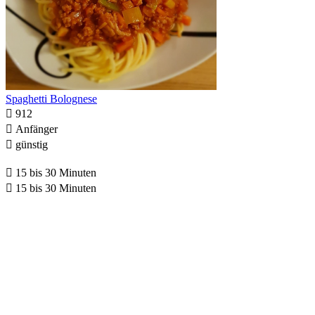
Spaghetti Bolognese

912

Anfänger

günstig

15 bis 30 Minuten

15 bis 30 Minuten