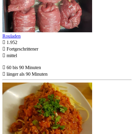
Rouladen

1.952

Fortgeschrittener

mittel

60 bis 90 Minuten

länger als 90 Minuten