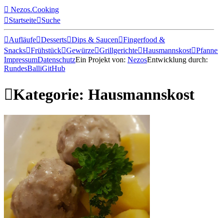

Nezos.Cooking

Startseite

Suche

Aufläufe

Desserts

Dips & Saucen

Fingerfood &
Snacks

Frühstück

Gewürze

Grillgerichte

Hausmannskost

Pfanne
Impressum
Datenschutz
Ein Projekt von:
Nezos
Entwicklung durch:
RundesBalli
GitHub

Kategorie: Hausmannskost