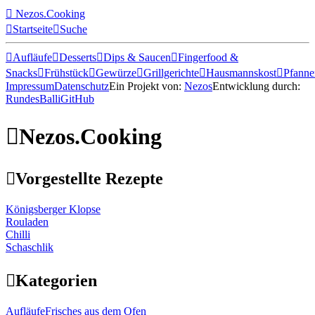

Nezos.Cooking

Startseite

Suche

Aufläufe

Desserts

Dips & Saucen

Fingerfood &
Snacks

Frühstück

Gewürze

Grillgerichte

Hausmannskost

Pfanne
Impressum
Datenschutz
Ein Projekt von:
Nezos
Entwicklung durch:
RundesBalli
GitHub

Nezos.Cooking

Vorgestellte Rezepte
Königsberger Klopse
Rouladen
Chilli
Schaschlik

Kategorien
Aufläufe
Frisches aus dem Ofen