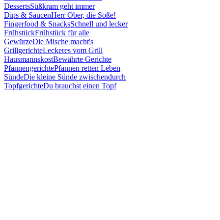
Desserts
Süßkram geht immer
Dips & Saucen
Herr Ober, die Soße!
Fingerfood & Snacks
Schnell und lecker
Frühstück
Frühstück für alle
Gewürze
Die Mische macht's
Grillgerichte
Leckeres vom Grill
Hausmannskost
Bewährte Gerichte
Pfannengerichte
Pfannen retten Leben
Sünde
Die kleine Sünde zwischendurch
Topfgerichte
Du brauchst einen Topf