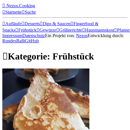

Nezos.Cooking

Startseite

Suche

Aufläufe

Desserts

Dips & Saucen

Fingerfood &
Snacks

Frühstück

Gewürze

Grillgerichte

Hausmannskost

Pfanne
Impressum
Datenschutz
Ein Projekt von:
Nezos
Entwicklung durch:
RundesBalli
GitHub

Kategorie: Frühstück