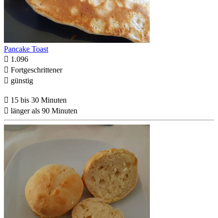
Pancake Toast

1.096

Fortgeschrittener

günstig

15 bis 30 Minuten

länger als 90 Minuten