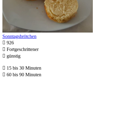
Sonntagsbrötchen

926

Fortgeschrittener

günstig

15 bis 30 Minuten

60 bis 90 Minuten