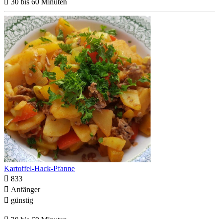

30 bis 60 Minuten
Kartoffel-Hack-Pfanne

833

Anfänger

günstig