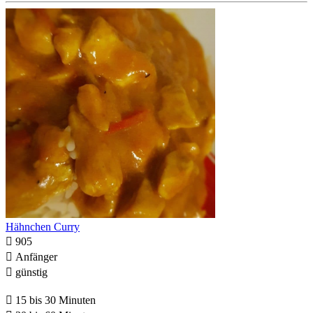
Hähnchen Curry

905

Anfänger

günstig

15 bis 30 Minuten