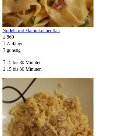
Nudeln mit Flammkuchenflair

869

Anfänger

günstig

15 bis 30 Minuten

15 bis 30 Minuten