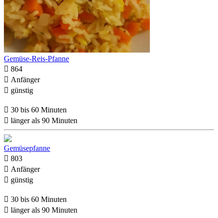
Gemüse-Reis-Pfanne

864

Anfänger

günstig

30 bis 60 Minuten

länger als 90 Minuten
Gemüsepfanne

803

Anfänger

günstig

30 bis 60 Minuten

länger als 90 Minuten