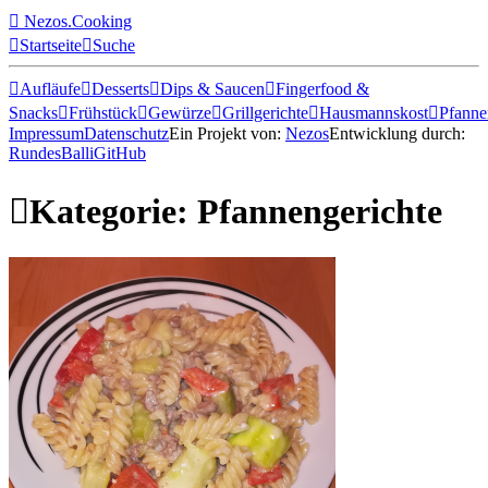

Nezos.Cooking

Startseite

Suche

Aufläufe

Desserts

Dips & Saucen

Fingerfood &
Snacks

Frühstück

Gewürze

Grillgerichte

Hausmannskost

Pfanne
Impressum
Datenschutz
Ein Projekt von:
Nezos
Entwicklung durch:
RundesBalli
GitHub

Kategorie: Pfannengerichte