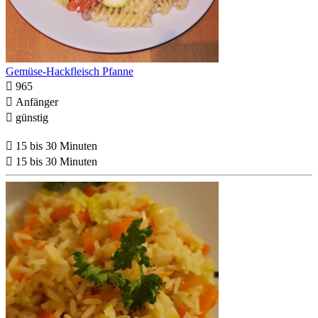
Gemüse-Hackfleisch Pfanne

965

Anfänger

günstig

15 bis 30 Minuten

15 bis 30 Minuten