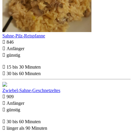
Sahne-Pilz-Reispfanne

846

Anfänger

günstig

15 bis 30 Minuten

30 bis 60 Minuten
Zwiebel-Sahne-Geschnetzeltes

909

Anfänger

günstig

30 bis 60 Minuten

länger als 90 Minuten