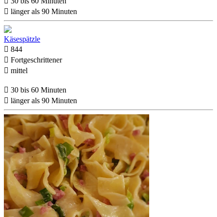

30 bis 60 Minuten

länger als 90 Minuten
Käsespätzle

844

Fortgeschrittener

mittel

30 bis 60 Minuten

länger als 90 Minuten