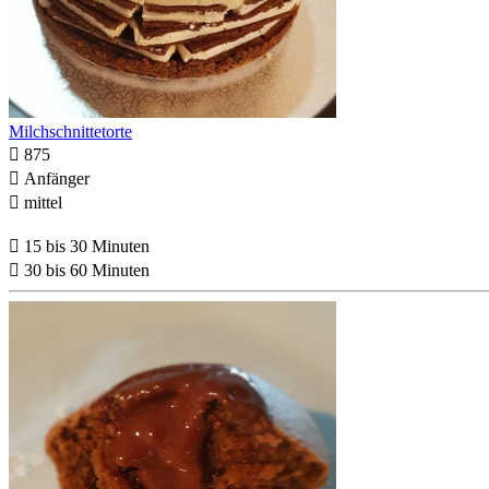
Milchschnittetorte

875

Anfänger

mittel

15 bis 30 Minuten

30 bis 60 Minuten