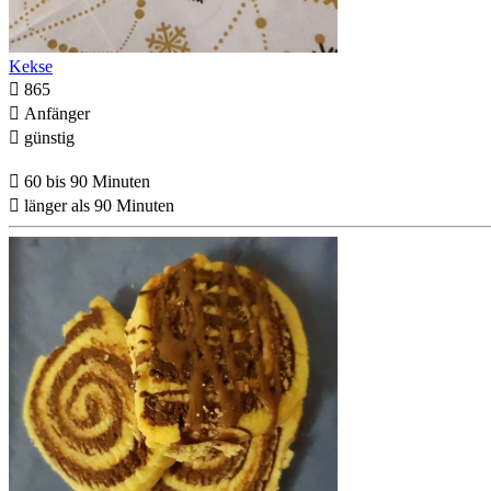
Kekse

865

Anfänger

günstig

60 bis 90 Minuten

länger als 90 Minuten