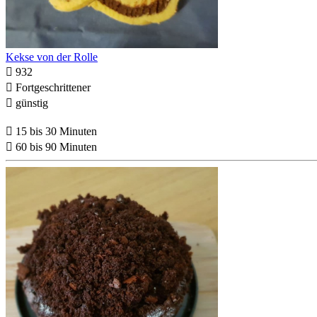
Kekse von der Rolle

932

Fortgeschrittener

günstig

15 bis 30 Minuten

60 bis 90 Minuten