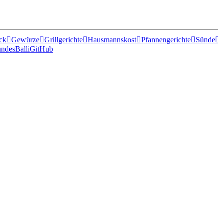
ck

Gewürze

Grillgerichte

Hausmannskost

Pfannengerichte

Sünde
ndesBalli
GitHub