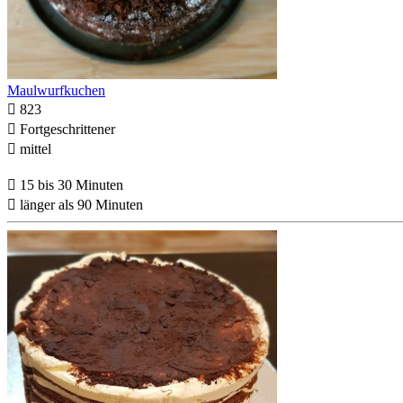
Maulwurfkuchen

823

Fortgeschrittener

mittel

15 bis 30 Minuten

länger als 90 Minuten