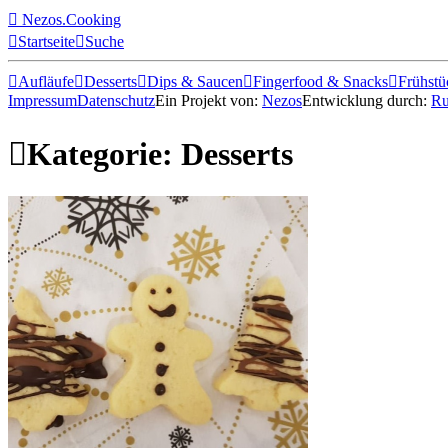

Nezos.Cooking

Startseite

Suche

Aufläufe

Desserts

Dips & Saucen

Fingerfood & Snacks

Frühstü
Impressum
Datenschutz
Ein Projekt von:
Nezos
Entwicklung durch:
Ru

Kategorie: Desserts