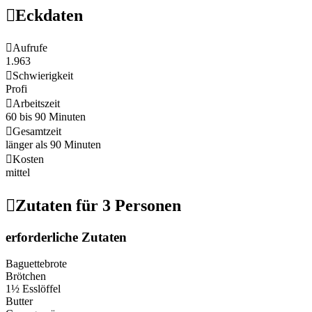

Eckdaten

Aufrufe
1.963

Schwierigkeit
Profi

Arbeitszeit
60 bis 90 Minuten

Gesamtzeit
länger als 90 Minuten

Kosten
mittel

Zutaten für 3 Personen
erforderliche Zutaten
Baguettebrote
Brötchen
1½ Esslöffel
Butter