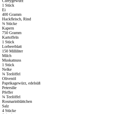
Currygewürz
1 Stück
Ei
400 Gramm
Hackfleisch, Rind
¾ Stücke
Kapern
750 Gramm
Kartoffeln
1 Stück
Lorbeerblatt
150 Milliliter
Milch
Muskatnuss
1 Stück
Nelke
¾ Teelöffel
Olivenöl
Paprikagewürz, edelsüß
Petersilie
Pfeffer
¾ Teelöffel
Rosmarinblättchen
Salz
4 Stücke