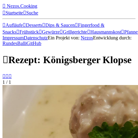

Nezos.Cooking

Startseite

Suche

Aufläufe

Desserts

Dips & Saucen

Fingerfood &
Snacks

Frühstück

Gewürze

Grillgerichte

Hausmannskost

Pfanne
Impressum
Datenschutz
Ein Projekt von:
Nezos
Entwicklung durch:
RundesBalli
GitHub

Rezept: Königsberger Klopse



1 / 1