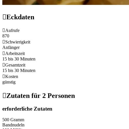

Eckdaten

Aufrufe
870

Schwierigkeit
Anfänger

Arbeitszeit
15 bis 30 Minuten

Gesamtzeit
15 bis 30 Minuten

Kosten
günstig

Zutaten für 2 Personen
erforderliche Zutaten
500 Gramm
Bandnudeln