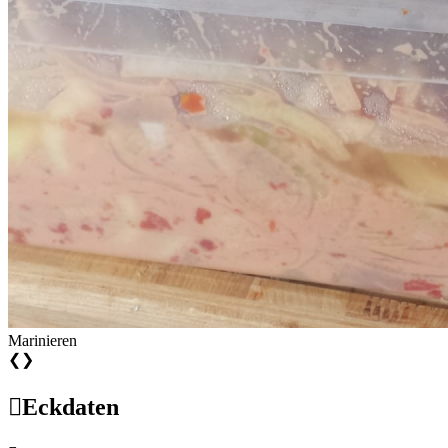
Marinieren
❮
❯

Eckdaten